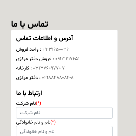
تماس با ما
آدرس و اطلاعات تماس
09131650036
واحد فروش :
09121217651
فروش دفتر مرکزی :
03137609770-7
کارخانه :
02188288082-8
دفتر مرکزی :
ارتباط با ما
(*)
نام شرکت
(*)
نام و نام خانوادگی