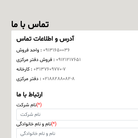
تماس با ما
آدرس و اطلاعات تماس
09131650036
واحد فروش :
09121217651
فروش دفتر مرکزی :
03137609770-7
کارخانه :
02188288082-8
دفتر مرکزی :
ارتباط با ما
(*)
نام شرکت
(*)
نام و نام خانوادگی